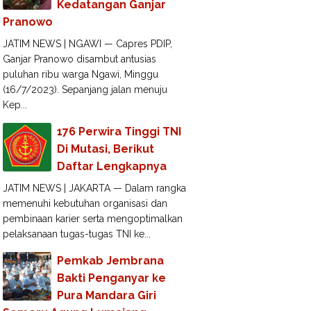
Kedatangan Ganjar
Pranowo
JATIM NEWS | NGAWI — Capres PDIP,
Ganjar Pranowo disambut antusias
puluhan ribu warga Ngawi, Minggu
(16/7/2023). Sepanjang jalan menuju
Kep...
176 Perwira Tinggi TNI
Di Mutasi, Berikut
Daftar Lengkapnya
JATIM NEWS | JAKARTA — Dalam rangka
memenuhi kebutuhan organisasi dan
pembinaan karier serta mengoptimalkan
pelaksanaan tugas-tugas TNI ke...
Pemkab Jembrana
Bakti Penganyar ke
Pura Mandara Giri