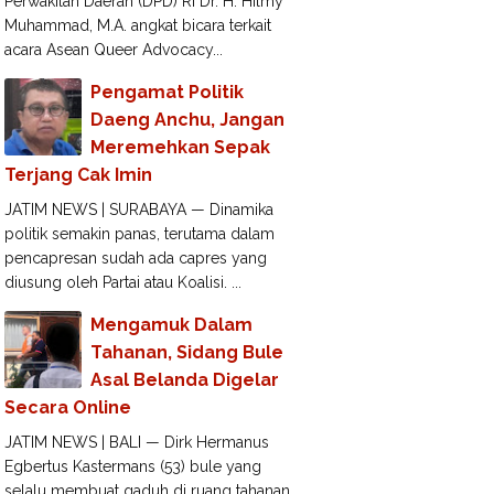
Perwakilan Daerah (DPD) RI Dr. H. Hilmy
Muhammad, M.A. angkat bicara terkait
acara Asean Queer Advocacy...
Pengamat Politik
Daeng Anchu, Jangan
Meremehkan Sepak
Terjang Cak Imin
JATIM NEWS | SURABAYA — Dinamika
politik semakin panas, terutama dalam
pencapresan sudah ada capres yang
diusung oleh Partai atau Koalisi. ...
Mengamuk Dalam
Tahanan, Sidang Bule
Asal Belanda Digelar
Secara Online
JATIM NEWS | BALI — Dirk Hermanus
Egbertus Kastermans (53) bule yang
selalu membuat gaduh di ruang tahanan