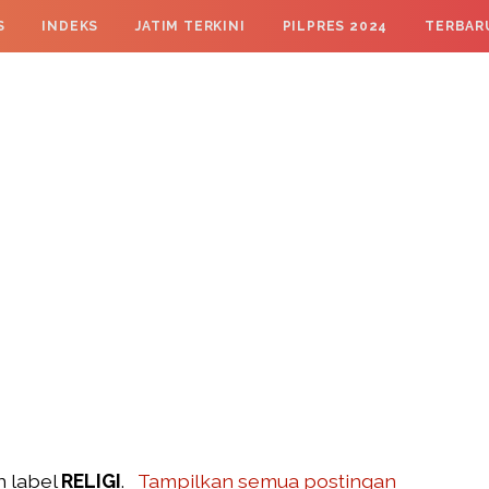
S
INDEKS
JATIM TERKINI
PILPRES 2024
TERBAR
n label
RELIGI
.
Tampilkan semua postingan