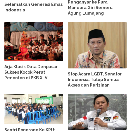
Penganyar ke Pura
Selamatkan Generasi Emas
Mandara Giri Semeru
Indonesia
Agung Lumajang
Arja Klasik Duta Denpasar
Sukses Kocok Perut
Stop Acara LGBT, Senator
Penonton di PKB XLV
Indonesia: Tutup Semua
Akses dan Perizinan
Santri Ponorogo Ke KPU: