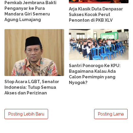
Pemkab Jembrana Bakti
Penganyar ke Pura
Arja Klasik Duta Denpasar
Mandara Giri Semeru
Sukses Kocok Perut
Agung Lumajang
Penonton di PKB XLV
Santri Ponorogo Ke KPU:
Bagaimana Kalau Ada
Calon Pemimpin yang
Stop Acara LGBT, Senator
Nyogok?
Indonesia: Tutup Semua
Akses dan Perizinan
Posting Lebih Baru
Posting Lama